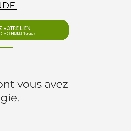
DE.
 VOTRE LIEN
I À 21 HEURES (Europe))
ont vous avez
gie.